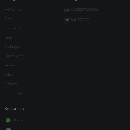
Hot Games
+6282298658337
Slots
Soda77OFC
Live Casino
Race
Olahraga
Crash Game
Arcade
Poker
E-Sports
Sabung Ayam
Komunitas
Whatsapp