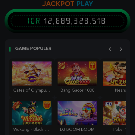
JACKPOT
PLAY
IDR
12,689,328,396
GAME POPULER
Gates of Olympus POP
Bang Gacor 1000
Nezha 2
Wukong - Black Scatter
DJ BOOM BOOM
Poker Win