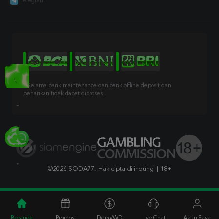
Telegram
* Selama bank maintenance dan bank offline deposit dan
penarikan tidak dapat diproses
©2026 SODA77. Hak cipta dilindungi | 18+
Beranda
Promosi
Depo/WD
Live Chat
Akun Saya