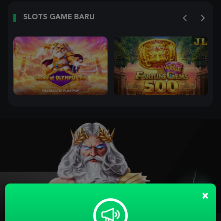
SLOTS GAME BARU
Gates of Olympus 1000
pakraf****2
IDR
541,500.00
Gates of Olympus Super Scatter
zam****p
IDR
522,600.00
Gates of Olympus Super Scatter
zam****p
IDR
521,400.00
Gates of Olympus Super Scatter
co****9
IDR
495,750.00
×
Aztec Bonanza
in****4