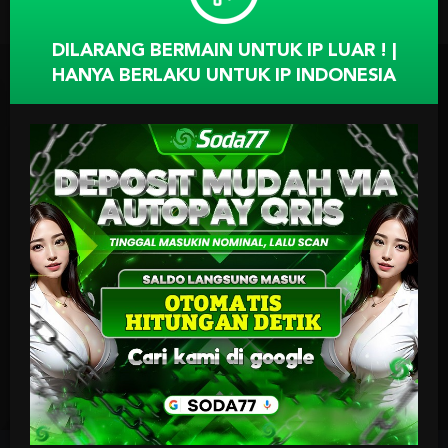
IDR
411,382.00
Previous
Ne
DILARANG BERMAIN UNTUK IP LUAR ! |
Gates of Olympus Super Scatter
HANYA BERLAKU UNTUK IP INDONESIA
co****9
IDR
409,080.00
AGMATIC PLAY
lah salah satu pemain utama di dunia iGaming. Kami hadir
nang penghargaan, live casino, dan konten multi-produk
rma maksimal dan bikin pemain terpikat di seluruh dunia.
novasi, kualitas, dan gerak cepat—kami bukan cuma ikut
tren, tapi yang bikin tren!
Coba Sekarang